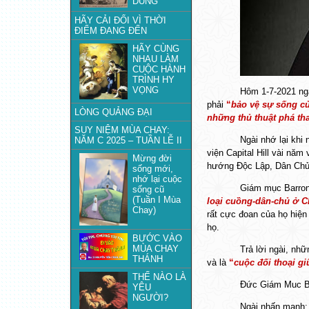
DUNG
HÃY CẢI ĐỔI VÌ THỜI
ĐIỂM ĐANG ĐẾN
HÃY CÙNG
NHAU LÀM
CUỘC HÀNH
TRÌNH HY
VỌNG
Hôm 1-7-2021 ngà
phải
“
bảo vệ sự sống củ
LÒNG QUẢNG ĐẠI
những thủ thuật phá tha
SUY NIỆM MÙA CHAY:
Ngài nhớ lại khi
NĂM C 2025 – TUẦN LỄ II
viện Capital Hill vài nă
Mừng đời
hướng Độc Lập, Dân Chủ
sống mới,
nhớ lại cuộc
Giám mục Barron
sống cũ
(Tuần I Mùa
loại cuồng-dân-chủ ở C
Chay)
rất cực đoan của họ hiệ
họ.
BƯỚC VÀO
MÙA CHAY
Trả lời ngài, nh
THÁNH
và là
“
cuộc đối thoại gi
THẾ NÀO LÀ
Đức Giám Muc Bar
YÊU
NGƯỜI?
Ngài nhấn mạnh: 