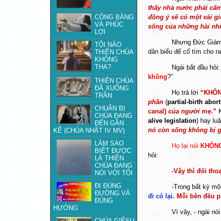
thấy nhà nước phải cấm
CÔNG BẰNG
đồng ý sẽ có một vài gi
VÀ PHÚC
sống của những hài nhi 
LỢI
Nhưng Đức Giám M
TỘI NÀO
dân biểu để cố tìm cho r
THIÊN CHÚA
KHÔNG
THA?
Ngài bắt đầu hỏi
không
?”
THIÊN CHÚA
ĐÃ XUỐNG
Họ trả lời
“KHÔN
TRẦN
phần
(
partial-birth abor
CHUẨN BỊ
canal)
của
người mẹ
.”
CHÚA ĐANG
alive legislation
) hay lu
ĐẾN GẦN
nó còn sống không bị gi
KỀ (CHÚA NHẬT IV MV)
LÀM SAO
Họ lại nói
KHÔN
BIẾT ĐƯỢC
hỏi:
LÀ THIÊN
CHÚA ĐANG
-Vậy thì đối tho
NÓI VỚI TÔI
ĐI ĐÚNG
-Trong bất kỳ một
ĐƯỜNG VÀ
đi có lại.
Mỗi bên đều ph
ĐÚNG
HƯỚNG
Vì vậy, - ngài nói
CHÚA GIÊSU