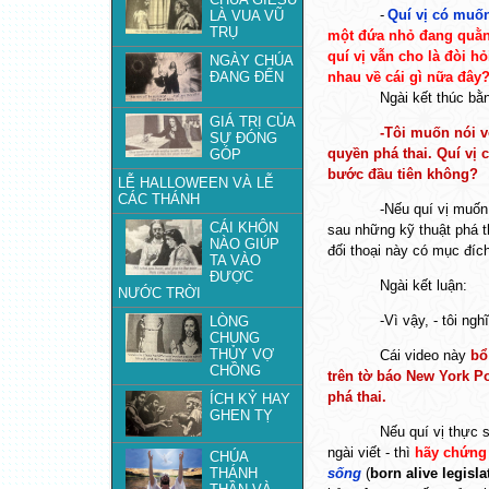
-
Quí vị có muốn
LÀ VUA VŨ
TRỤ
một đứa nhỏ đang quằn
quí vị vẫn cho là đòi hỏ
NGÀY CHÚA
ĐANG ĐẾN
nhau về cái gì nữa đây
Ngài kết thúc bằ
GIÁ TRỊ CỦA
-Tôi muốn nói 
SỰ ĐÓNG
quyền phá thai. Quí vị 
GÓP
bước đầu tiên không?
LỄ HALLOWEEN VÀ LỄ
CÁC THÁNH
-Nếu quí vị muốn
CÁI KHÔN
sau những kỹ thuật phá t
NÀO GIÚP
đối thoại này có mục đíc
TA VÀO
ĐƯỢC
Ngài kết luận:
NƯỚC TRỜI
-Vì vậy, - tôi ng
LÒNG
CHUNG
THỦY VỢ
Cái video này
bổ
CHỒNG
trên tờ báo New York P
phá thai.
ÍCH KỶ HAY
GHEN TỴ
Nếu quí vị thực 
ngài viết - thì
hãy chứng 
CHÚA
THÁNH
sống
(
born alive legisla