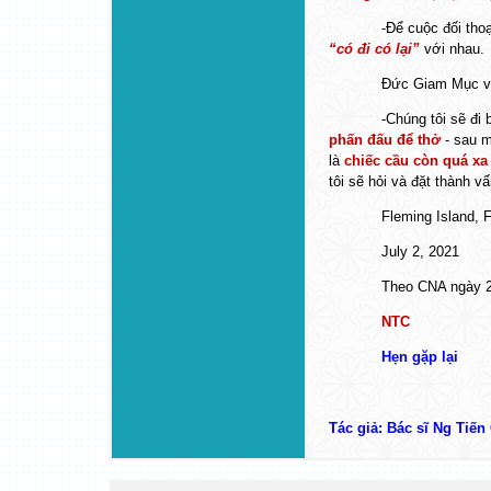
-Để cuộc đối thoạ
“có đi có lại”
với nhau.
Đức Giam Mục vi
-Chúng tôi sẽ đ
phấn đấu để thở
- sau 
là
chiếc cầu còn quá xa 
tôi sẽ hỏi và đặt thành v
Fleming Island, F
July 2, 2021
Theo CNA ngày 2
NTC
Hẹn gặp lại
Tác giả: Bác sĩ Ng Tiến