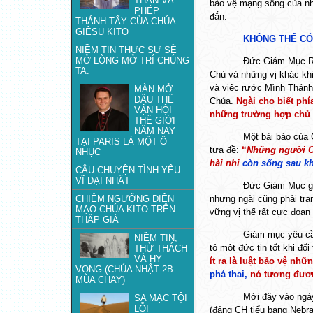
THẦN VÀ
bảo vệ mạng sống của nhữn
PHÉP
đắn.
THÁNH TẨY CỦA CHÚA
GIÊSU KITO
KHÔNG THỂ CÓ
NIỀM TIN THỰC SỰ SẼ
MỞ LÒNG MỞ TRÍ CHÚNG
Đức Giám Mục Ro
TA.
Chủ và những vị khác khi
và việc rước Mình Thánh
MÀN MỞ
ĐẦU THẾ
Chúa.
Ngài cho biết phí
VẬN HỘI
những trường hợp chủ t
THẾ GIỚI
NĂM NAY
Một bài báo của 
TẠI PARIS LÀ MỘT Ô
tựa đề:
“
Những người C
NHỤC
hài nhi
còn sống sau kh
CÂU CHUYỆN TÌNH YÊU
VĨ ĐẠI NHẤT
Đức Giám Mục ghi
CHIÊM NGƯỠNG DIỆN
nhưng ngài cũng phải tra
MẠO CHÚA KITO TRÊN
vững vị thế rất cực đoan 
THẬP GIÁ
Giám mục yêu cầ
NIỀM TIN,
tỏ một đức tin tốt khi đố
THỬ THÁCH
VÀ HY
ít ra là luật bảo vệ nh
VỌNG (CHÚA NHẬT 2B
phá thai,
nó tương đươn
MÙA CHAY)
Mới đây vào ngà
SA MẠC TỘI
LỖI
(đảng CH tiểu bang Nebra