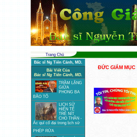
Trang Chủ
Bác sĩ Ng Tiến Cảnh, MD.
ĐỨC GIÁM MỤC 
Bài Viết Của
Bác sĩ Ng Tiến Cảnh, MD.
TRẦM LẶNG
GIỮA
PHONG BA
BÃO TỐ
LỊCH SỬ
HIẾN TẾ
TRẺ NÍT
CHO THẦN -
Ác quỉ cổ đại trong lịch sử
PHÉP RỬA