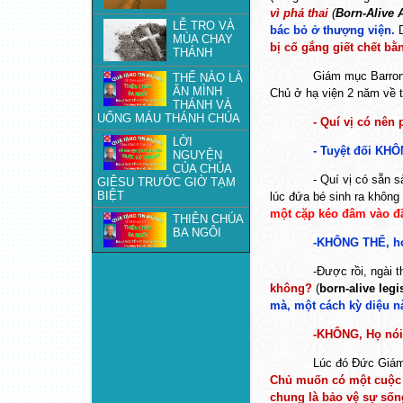
vì phá thai
(
Born-Alive 
LỄ TRO VÀ
bác bỏ ở thượng viện.
D
MÙA CHAY
bị cố gắng giết chết bằ
THÁNH
Giám mục Barron 
THẾ NÀO LÀ
ĂN MÌNH
Chủ ở hạ viện 2 năm về t
THÁNH VÀ
UỐNG MÁU THÁNH CHÚA
- Quí vị có nên
LỜI
- Tuyệt đối KHÔN
NGUYỆN
CỦA CHÚA
- Quí vị có sẵn 
GIÊSU TRƯỚC GIỜ TẠM
BIỆT
lúc đứa bé sinh ra không 
một cặp kéo đâm vào đầ
THIÊN CHÚA
BA NGÔI
-KHÔNG THỂ, họ 
-Được rồi, ngài 
không?
(
born-alive legi
mà, một cách kỳ diệu n
-KHÔNG, Họ nói
Lúc đó Đức Giám
Chủ muốn có một cuộc đố
chung là bảo vệ sự sốn