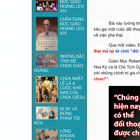
ĐỨC GIÁO
HOÀNG LEO
XIV
CHÂN DUNG
Bài này t
ư
ờng th
ĐỨC GIÁO
HOÀNG LEO
kêu gọi một cuộc đối th
XIV
về việc phá thai.
Qua một video,
thai mà lại
từ chối “đối 
NHỮNG ĐẶC
TÍNH ĐỂ
Giám Mục Robert
CHỌN GIÁO
Hoa Kỳ và là Chủ Tịch Ủy
HOÀNG
với những chính trị gia c
CHÚA NHẬT
chưa?”.
LỄ LÁ &
CUỘC KHỔ
NẠN CỦA
CHÚA GIÊSU
ĐI ĐI! VÀ
ĐỪNG
PHẠM TỘI
NỮA
LÒNG
KHOAN