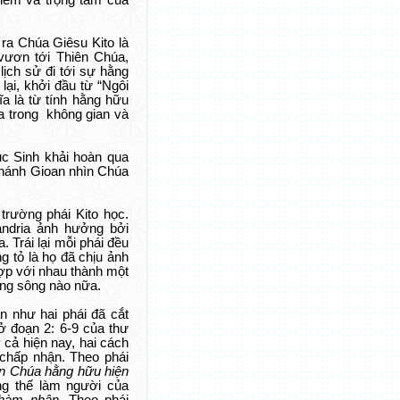
điểm và trọng tâm của
ra Chúa Giêsu Kito là
 vươn tới Thiên Chúa,
lịch sử đi tới sự hằng
ại, khởi đầu từ “Ngôi
ĩa là từ tính hằng hữu
a trong không gian và
c Sinh khải hoàn qua
Thánh Gioan nhìn Chúa
trường phái Kito học.
andria ảnh hưởng bởi
 Trái lại mỗi phái đều
g tỏ là họ đã chịu ảnh
hợp với nhau thành một
iòng sông nào nữa.
n như hai phái đã cắt
 đoạn 2: 6-9 của thư
y cả hiện nay, hai cách
 chấp nhận. Theo phái
n Chúa hằng hữu hiện
ng thế làm người của