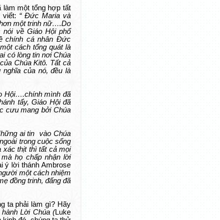
ã làm một tổng hợp tất
 viết:
“ Đức Maria và
 hơn một trinh nữ….Do
 nói về Giáo Hội phổ
về chính cá nhân Đức
 một cách tổng quát là
i có lòng tin nơi Chúa
 của Chúa Kitô. Tất cả
 nghĩa của nó, đều là
o Hội….chính mình đã
thánh tẩy, Giáo Hội đã
ược cưu mang bởi Chúa
hững ai tin
vào Chúa
 ngoài trong cuộc sống
ác thịt thì tất cả mọi
i mà họ chấp nhận lời
i ý lời thánh Ambrose
i người một cách nhiệm
mẹ đồng trinh, đấng đã
g ta phải làm gì? Hãy
 hành Lời Chúa (
Luke