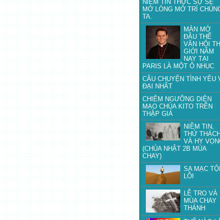
NIỀM TIN THỰC SỰ SẼ
MỞ LÒNG MỞ TRÍ CHÚN
TA.
MÀN MỞ
ĐẦU THẾ
VẬN HỘI T
GIỚI NĂM
NAY TẠI
PARIS LÀ MỘT Ô NHỤC
CÂU CHUYỆN TÌNH YÊU 
ĐẠI NHẤT
CHIÊM NGƯỠNG DIỆN
MẠO CHÚA KITO TRÊN
THẬP GIÁ
NIỀM TIN,
THỬ THÁC
VÀ HY VỌN
(CHÚA NHẬT 2B MÙA
CHAY)
SA MẠC TỘ
LỖI
LỄ TRO VÀ
MÙA CHAY
THÁNH