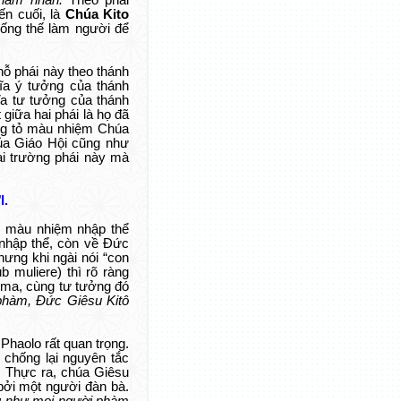
hàm nhân.
Theo phái
ến cuối, là
Chúa Kito
uống thế làm người để
hỗ phái này theo thánh
hĩa ý tưởng của thánh
ĩa tư tưởng của thánh
giữa hai phái là họ đã
áng tỏ màu nhiệm Chúa
của Giáo Hội cũng như
ai trường phái này mà
I.
n màu nhiệm nhập thể
 nhập thể, còn về Đức
hưng khi ngài nói “con
b muliere) thì rõ ràng
oma, cùng tư tưởng đó
phàm, Đức Giêsu Kitô
haolo rất quan trọng.
 chống lại nguyên tắc
. Thực ra, chúa Giêsu
bởi một người đàn bà.