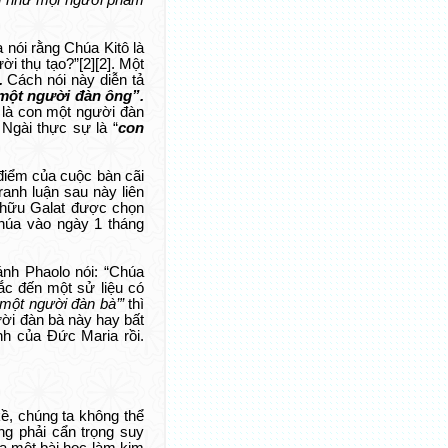
g như mọi người
phàm
a nói rằng Chúa Kitô là
ời thụ tạo?”
[2]
[2]
. Một
.
Cách nói này diễn tả
một người đàn ông”.
 là con một người đàn
Ngài thực sự là “
con
 điểm của cuộc bàn cãi
anh luận sau này liên
n hữu Galat được chọn
Chúa vào ngày 1 tháng
ánh Phaolo nói: “Chúa
ắc đến một sử liệu có
một người đàn bà’”
thì
ười đàn bà này hay bất
nh của Đức Maria rồi.
ề, chúng ta không thể
ng phải cẩn trọng suy