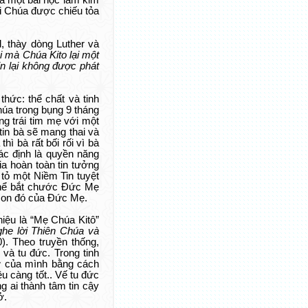
ra một bài học làm kim
ời Chúa được chiếu tỏa
, thày dòng Luther và
hi mà Chúa Kito lại một
n lại không được phát
hức: thể chất và tinh
húa trong bụng 9 tháng
g trái tim mẹ với một
tin bà sẽ mang thai và
hì bà rất bối rối vì bà
ác định là quyền năng
ia hoàn toàn tin tưởng
 tỏ một Niềm Tin tuyệt
 thể bắt chước Đức Mẹ
ắt son đó của Đức Mẹ.
iệu là “Mẹ Chúa Kitô”
ghe lời Thiên Chúa và
). Theo truyền thống,
và tu đức. Trong tinh
tử của mình bằng cách
ều càng tốt.. Vế tu đức
g ai thành tâm tin cậy
ở.