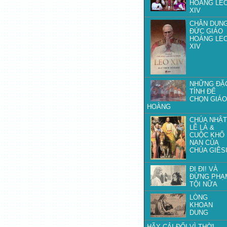
HOÀNG LE
XIV
CHÂN DUN
ĐỨC GIÁO
HOÀNG LE
XIV
NHỮNG ĐẶ
TÍNH ĐỂ
CHỌN GIÁO
HOÀNG
CHÚA NHẬT
LỄ LÁ &
CUỘC KHỔ
NẠN CỦA
CHÚA GIÊS
ĐI ĐI! VÀ
ĐỪNG PHẠ
TỘI NỮA
LÒNG
KHOAN
DUNG
HÃY CẢI ĐỔI VÌ THỜI