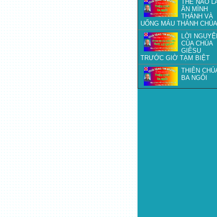
THẾ NÀO L
ĂN MÌNH
THÁNH VÀ
UỐNG MÁU THÁNH CHÚ
LỜI NGUYỆ
CỦA CHÚA
GIÊSU
TRƯỚC GIỜ TẠM BIỆT
THIÊN CHÚ
BA NGÔI