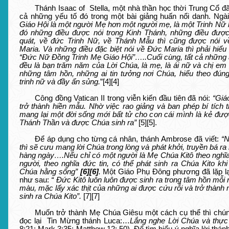
Thánh Isaac of Stella, một nhà thần học thời Trung Cổ đ
cả những yếu tố đó trong một bài giảng huấn nổi danh. Ngài
Giáo Hội là một người Mẹ hơn một người mẹ, là một Trinh Nữ
đó những điều được nói trong Kinh Thánh, những điều được
quát, về đức Trinh Nữ, về Thánh Mẫu thì cũng được nói 
Maria. Và những điều đặc biệt nói về Đức Maria thì phải hiểu
“Đức Nữ Đồng Trinh Mẹ Giáo Hội”…..Cuối cùng, tất cả những a
đều là bạn trăm năm của Lời Chúa, là mẹ, là ái nữ và chị em
những tâm hồn, những ai tin tưởng nơi Chúa, hiểu theo đúng
trinh nữ và đầy ẩn sủng.
”
[4]
[4]
Công đồng Vatican II trong viễn kiến đầu tiên đã nói:
“Giá
trở thành hiền mẫu. Nhờ việc rao giảng và ban phép bí tích 
mang lại một đời sống mới bất tử cho con cái mình là kẻ đ
Thánh Thần và được Chúa sinh ra”
[5]
[5]
.
Để áp dụng cho từng cá nhân, thánh Ambrose đã viết:
“N
thì sẽ cưu mang lời Chúa trong lòng và phát khởi, truyền bá ra
hàng ngày….Nếu chỉ có một người là Mẹ Chúa Kitô theo nghĩa x
người, theo nghĩa đức tin, có thể phát sinh ra Chúa Kito kh
Chúa hằng sống”
[6]
[6]
.
Một Giáo Phụ Đông phương đã lặp lạ
như sau:
“ Đức Kitô luôn luôn được sinh ra trong tâm hồn mỗ
màu, mặc lấy xác thịt của những ai được cứu rỗi và trở thành 
sinh ra Chúa Kito”.
[7]
[7]
Muốn trở thành Mẹ Chúa Giêsu một cách cụ thể thì chún
đọc lại Tin Mừng thánh Luca:…
Lắng nghe Lời Chúa và thực