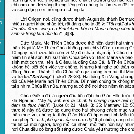
niệm nghiêm túc ý nghĩa thần học chất chứa trong đó hầu rút 
À
chỉ nam cho đời sống thiêng liêng của chúng ta, làm sao để L
và sống động nơi mỗi người chúng ta.
A
Lời Origen nói, cũng được thánh Augustin, thánh Bernard
N
nhiều người khác nhắc tới, rất đáng cho ta để ý: “
Tôi nghĩ gì k
lần nữa được sinh ra ở Bethlehem bởi bà Maria nhưng niềm ti
sinh ra trong tâm hồn tôi?”
[3]
[3]
.
Đức Maria Mẹ Thiên Chúa được thể hiện dưới hai thình t
A
thần. Ngài là Mẹ Thiên Chúa không phải chỉ vì đã cưu mang C
10 ngày mà trước tiên còn vì Mẹ đã chấp nhận ấp ủ Chúa tron
niềm tin sắt son. Khi sứ thần Chúa đến với Đức Maria và báo 
sinh một con trai tên là Giêsu, là đấng Cao Cả, là Thiên Chúa t
không hề biết đến việc vợ chồng. Nhưng khi nghe sứ thần x
đấng tối cao, Thánh Thần Chúa sẽ ngự xuống trên bà. thì Mar
và trả lời:
“
XinVâng
” (Luke1:28-38). Hai tiếng Xin Vâng chứng
đối của Mẹ Maria nơi Thiên Chúa. Dĩ nhiên chúng ta không
tái sinh ra Chúa lần nữa, nhưng ta có thể noi theo niềm tin s
Chúa Giêsu đã là người đầu tiên đặt cho Giáo Hội tước h
khi Ngài nói: “
Mẹ ta, anh em ta chính là những người biết n
đem ra thực hành”.
(Luke 8: 21; Mark 3: 35; Matthew 12: 50
thực tế này đã được áp dụng theo hai phương cách: mục vụ 
thần mục vụ, chúng ta thấy Giáo Hội đã áp dụng tình Mẫu 
ban phép “
bí tích phổ quát của ơn cứu độ”
thật nhiều, càng nhi
thì tất cả mọi người, từng mỗi cá nhân, mỗi tâm hồn hay nhữn
nơi Chúa đều có lòng sốt sáng được Chúa yêu thương che ch