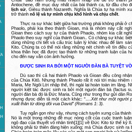
Chúa bao hàm trong màu nhiệm
nhập thể
để trở thành
p
Antiochene, đề mục duy nhất của bài thánh ca, từ đầu cho đ
A
lịch sử
, Giêsu thành Nazareth. Nghĩa là Chúa tự hạ mình x
trở thành
nô lệ và tự mình chịu khổ hình và chịu chết
.
A
Thực ra sự khác biệt giữa hai trường phái không phải ở c
Phaolo, phái kia theo thánh Gioan, mà là nhóm này cắt ng
Gioan theo cách suy tư của thánh Phaolo, nhóm kia cắt ngh
Phaolo theo suy nghĩ của thánh Gioan.. Có chăng sự khác biệt 
dùng những chi tiết và cấu trúc luận lý khác nhau để làm s
Kito. Chúng ta có thể nói rằng những nét chính về tín điều 
khoa thần học đã được tạo thành từ những tranh luận của h
TA
cho đến nay vẫn còn ảnh hưởng.
I
ĐƯỢC SINH RA BỞI MỘT NGƯỜI ĐÀN BÀ TUYỆT VỜ
Dù sao thì cả hai thánh Phaolo và Gioan đều công nhậ
của Chúa Kitô. Nhưng thánh Phaolo rất ít nói tới màu nhiệm
Maria, Mẹ Ngôi Lời nhập thể, thì ngài lại hoàn toàn im lặng. N
người kiệt tác được sinh ra bởi một người đàn bà (factus su
người đàn bà đó là Đức Maria. Cũng như trong thư gửi dân R
nhưng đựoc diễn tả một cách khác: “….
Xét như một người 
xuất thân từ dòng dõi vua David” (Romans 1
:
3).
NH
Tuy ngắn gọn như vậy, nhưng cách tuyên xưng của thánh P
NH
Nó là một trong những đề mục nòng cốt của cuộc tranh luận
ngộ đạo của thuyết vô nhân tính
[1]
[1]
về Đức Kito từ thế kỷ II
không phải từ thiên đàng hiện xuống; mà Chúa được sinh ra 