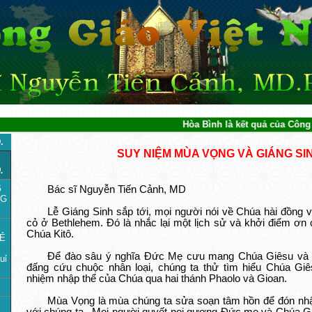
Hòa Bình là kết quả của Công Lý và Tì
.
SUY NIỆM MÙA VỌNG VÀ GIÁNG SI
.
G
Bác sĩ Nguyễn Tiến Cảnh, MD
NG
Lễ Giáng Sinh sắp tới, mọi người nói về Chúa hài đồng
cỏ ở Bethlehem. Đó là nhắc lại một lịch sử và khởi điểm ơn 
Chúa Kitô.
RẺ
Để đào sâu ý nghĩa Đức Mẹ cưu mang Chúa Giêsu và h
uỉ
đấng cứu chuộc nhân loại, chúng ta thử tìm hiểu Chúa Giê
nhiệm nhập thể của Chúa qua hai thánh Phaolo và Gioan.
Mùa Vọng là mùa chúng ta sửa soạn tâm hồn để đón n