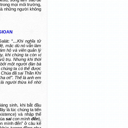
iêsu, sống làm sao để
trong mọi môi trường,
 là những người không
GIOAN
alát: “
…
Khi nghĩa tử
 lệ, mặc dù nó vẫn làm
iám hộ và viên quản lý
y, khi chúng ta còn vị
vũ trụ. Nhưng khi thời
 bởi một người đàn bà
u chúng ta có thể được
n Chúa đã sai Thần Khí
ha ơi!”. Thế là anh em
 là người thừa kế nhờ
áng sinh, khi bắt đầu
y là lúc chúng ta tiến
xistence) và nhập thể
Chúa
sai
con mình
đến
),
on mình đến” ở câu kế