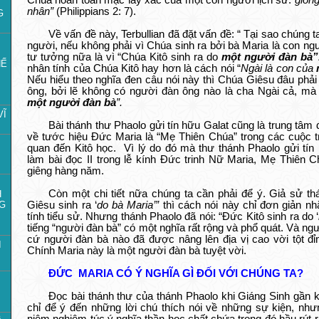
Chúa hoàn toàn mặc lấy xác của một con người lịch sử.“
giốn
nhân”
(Philippians 2: 7).
G
Về vấn đề này, Terbullian đã đặt vấn đề: “ Tại sao chúng t
người, nếu không phải vì Chúa sinh ra bởi bà Maria là con ngư
tư tưởng nữa là vì “Chúa Kitô sinh ra do
một người đàn bà”
HẾ
nhân tính của Chúa Kitô hay hơn là cách nói “
Ngài là con của
Nếu hiểu theo nghĩa đen câu nói này thì Chúa Giêsu đâu phải
ông, bởi lẽ không có người đàn ông nào là cha Ngài cả, mà 
một người đàn bà
”.
VĨ
Bài thánh thư Phaolo gửi tín hữu Galat cũng là trung tâm
về tước hiệu Đức Maria là “Mẹ Thiên Chúa” trong các cuộc tr
quan đến Kitô học. Vì lý do đó mà thư thánh Phaolo gửi tí
làm bài đọc II trong lễ kính Đức trinh Nữ Maria, Mẹ Thiên 
giêng hàng năm.
Còn một chi tiết nữa chúng ta cần phải để ý. Giả sử th
H
G
Giêsu sinh ra ‘
do bà Maria’”
thì cách nói này chỉ đơn giản nh
tính tiểu sử. Nhưng thánh Phaolo đã nói: “Đức Kitô sinh ra do ‘
tiếng “người đàn bà” có một nghĩa rất rộng và phổ quát. Và ng
cứ người đàn bà nào đã được nâng lên địa vị cao vời tột đỉ
I
Chính Maria này là một người đàn bà tuyệt vời.
ĐỨC MARIA CÓ Ý NGHĨA GÌ ĐỐI VỚI CHÚNG TA?
Đọc bài thánh thư của thánh Phaolo khi Giáng Sinh gần k
chỉ để ý đến những lời chú thích nói về những sự kiện, như