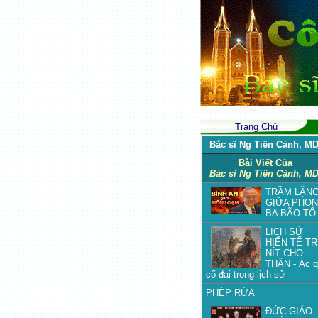
Trang Chủ
Bác sĩ Ng Tiến Cảnh, MD
Bài Viết Của
Bác sĩ Ng Tiến Cảnh, MD
TRẦM LẶN
GIỮA PHO
BA BÃO TỐ
LỊCH SỬ
HIẾN TẾ T
NÍT CHO
THẦN - Ác q
cổ đại trong lịch sử
PHÉP RỬA
ĐỨC GIÁO