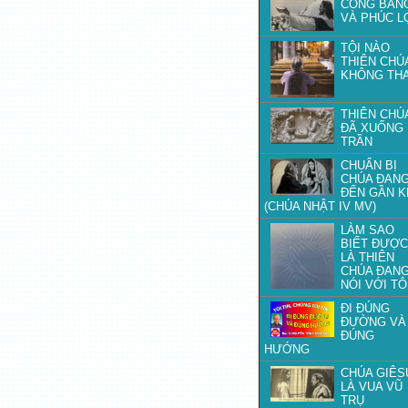
CÔNG BẰN
VÀ PHÚC L
TỘI NÀO
THIÊN CHÚ
KHÔNG TH
THIÊN CHÚ
ĐÃ XUỐNG
TRẦN
CHUẨN BỊ
CHÚA ĐAN
ĐẾN GẦN K
(CHÚA NHẬT IV MV)
LÀM SAO
BIẾT ĐƯỢC
LÀ THIÊN
CHÚA ĐAN
NÓI VỚI TÔ
ĐI ĐÚNG
ĐƯỜNG VÀ
ĐÚNG
HƯỚNG
CHÚA GIÊS
LÀ VUA VŨ
TRỤ