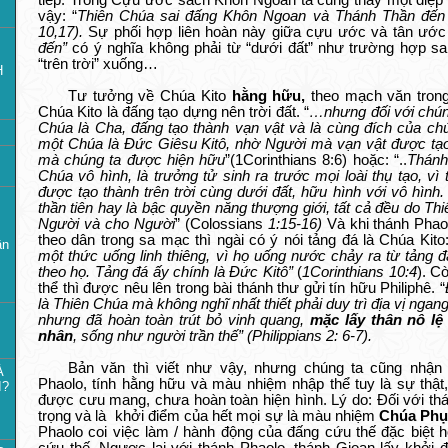
tiếp. Trong Cựu ước sách Khôn Ngoan ta cũng thấy một điệ
vậy: “
Thiên Chúa sai đấng Khôn Ngoan và Thánh Thần đến 
10,17).
Sự phối hợp liên hoàn này giữa cựu ước và tân ước 
đến”
có ý nghĩa không phải từ “dưới đất” như trường hợp sai 
“trên trời” xuống…
H
Tư tưởng về Chúa Kito
hằng hữu,
theo mạch văn trong
Chúa Kito là đấng tạo dựng nên trời đất. “
…nhưng đối với chúng
Chúa là Cha, đấng tạo thành vạn vật và là cùng đích của chú
một Chúa là Đức Giêsu Kitô, nhờ Người mà vạn vật được tạ
mà chúng ta được hiện hữu
”(1Corinthians 8:6) hoặc: “..
Thánh
Chúa vô hình, là trưởng tử sinh ra trước mọi loài thụ tạo, v
được tạo thành trên trời cùng dưới đất, hữu hình với vô hình
thần tiên hay là bậc quyền năng thượng giới, tất cả đều do T
Người và cho Người
” (Colossians
1:15-16)
Và khi thánh Phaol
theo dân trong sa mạc thì ngài có ý nói tảng đá là Chúa Kito
ần
một thức uống linh thiêng, vì họ uống nước chảy ra từ tảng đá
theo họ. Tảng đá ấy chính là Đức Kitô”
(
1Corinthians 10:4
). C
thể thì được nêu lên trong bài thánh thư gửi tín hữu Philiphê. “
là Thiên Chúa mà không nghĩ nhất thiết phải duy trì địa vị nga
nhưng đã hoàn toàn trút bỏ vinh quang,
mặc
lấy thân nô l
nhân
, sống như người trần thế” (Philippians 2: 6-7).
Bản văn thì viết như vậy, nhưng chúng ta cũng nhận 
À
Phaolo, tính hằng hữu và màu nhiệm nhập thể tuy là sự thậ
I?
được cưu mang, chưa hoàn toàn hiện hình. Lý do: Đối với th
trọng và là khởi điểm của hết mọi sự là màu nhiệm
Chúa Phụ
Phaolo coi việc làm / hành động của đấng cứu thế đặc biệt 