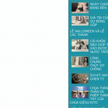
NGÀY CHÚ
ĐANG ĐẾN
GIÁ TRỊ CỦ
SỰ ĐÓNG
GÓP
LỄ HALLOWEEN VÀ LỄ
CÁC THÁNH
CÁI KHÔN
NÀO GIÚP 
VÀO ĐƯỢC
NƯỚC TRỜ
LÒNG
CHUNG
THỦY VỢ
CHỒNG
ÍCH KỶ HAY
GHEN TỴ
CHÚA THÁ
THẦN VÀ
PHÉP THÁ
TẨY CỦA
CHÚA GIÊSU KITO