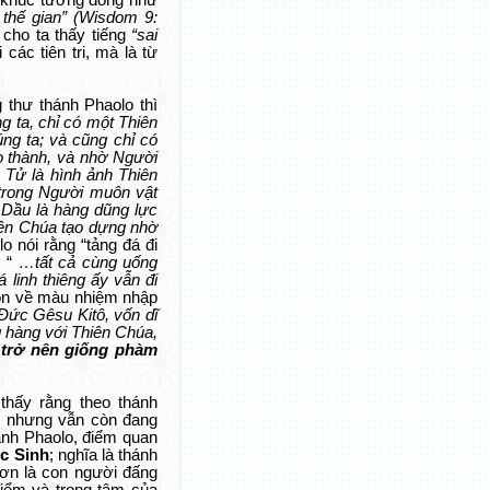
p khúc tương đồng như
thế gian” (Wisdom 9:
cho ta thấy tiếng
“sai
các tiên tri, mà là từ
 thư thánh Phaolo thì
 ta, chỉ có một Thiên
ng ta; và cũng chỉ có
o thành, và nhờ Người
 Tử là hình ảnh Thiên
ì trong Người muôn vật
. Dầu là hàng dũng lực
hiên Chúa tạo dựng nhờ
o nói rằng “tảng đá đi
: “
…tất cả cùng uống
 linh thiêng ấy vẫn đi
òn về màu nhiệm nhập
Đức Gêsu Kitô, vốn dĩ
ng hàng với Thiên Chúa,
ệ trở nên giống phàm
thấy rằng theo thánh
t, nhưng vẫn còn đang
ánh Phaolo, điểm quan
c Sinh
; nghĩa là thánh
hơn là con người đấng