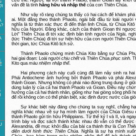
cứu thế. Ngược lại với thánh Phaolo, thánh Gioan lấy khởi 
G
vấn đề là tính
hằng hữu và nhập thể
của con Thiên Chúa.
ỢI
Như vậy rõ ràng chúng ta thấy có hai cách để khám phá 
ai. Một đằng theo thánh Phaolo, ngài bắt đầu từ loài người
A
nghĩa là từ thân xác thực đi đến thần linh Chúa, từ Chúa Kitô 
A?
hữu của Người. Đằng khác, cách của thánh Gioan thì ngược l
Lời” Thiên Chúa đi tới xác định bản tính người của Ngài, ngh
A
(tức Thiên Chúa) đi tới sự hiện hữu của con người Thiên Chú
thời gian, tức Chúa Kitô lịch sử.
Thánh Phaolo chứng minh Chúa Kito bằng sự Chúa Phụ
hai giai đoạn: Loài người
chịu chết
và Thiên Chúa
phục sinh
. 
G
Kito qua
màu nhiệm nhập thể
.
Ề
Hai phương cách này cuối cùng đã làm nảy sinh ra hai 
Phái Antiochene ảnh hưởng bởi thánh Phaolo và phái Alex
thánh Gioan. Nhưng không có phái nào đứng trung dung ở giữa.
dùng luận lý của cả hai thánh Phaolo và Gioan. Điều này chứn
G
hưởng của cả hai thánh nhân, giống như hai giòng sông phối 
I
để rồi không còn có thể phân biệt, xác định được nước của g
Sự khác biệt này đáng cho chúng ta suy nghĩ, chẳng hạ
nghĩa khác nhau về sự hạ mình làm người của Chúa Giêsu ở
thánh Phaolo gửi tín hữu Philippians. Từ thế kỷ I và II, và nga
trình bày và đọc sách thánh khác nhau đó vẫn có thể được
U
Alexandria, đề mục khởi đầu của bài ca thánh thư là
Con Thiê
diện dưới hình thức Thiên Chúa.
Nghĩa là sự hạ mình xuố