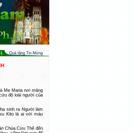
nh Liên Đới (Is 32,17; Gc 3,18; Srs 39) - Peace As The Fruit Of Justice a
Quà tặng Tin Mừng
NH
 và Mẹ Maria nơi máng
cứu độ loài người của
ạ sinh ra Người làm
su Kito là ai với màu
hận Chúa Cứu Thế đến