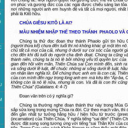
với chúng ta.. Mọi người quyết noi gương Đức mẹ và Chúa G
O
ơn phúc và gương đức của các ngài được chiếu sáng lan tỏa 
nơi những người anh em huynh đệ và tất cả mọi người, nhất
G
phải là Kitô hữu.
O
CHÚA GIÊSU KITÔ LÀ AI?
MÀU NHIỆM NHẬP THỂ THEO THÁNH PHAOLO VÀ 
Chúng ta thử đọc đoạn thư thánh Phaolo gửi tín hữu G
(người thừa kế) chưa đến tuổi thì nó không khác gì một tên nô
C
chủ tất cả mọi của cải, nhưng ở dưới sự coi sóc của người g
cho đến khi đủ tuổi do người cha định đoạt. Chúng ta cũng vậ
thành niên, chúng ta bị nô lệ bởi những yếu tố quyền lực của 
gian đến hồi viên mãn, Thiên Chúa sai Con mình đến, sinh ra
và sống dưới lề luật, để chuộc những ai sống dưới lề luật, hầ
ơn nhận làm nghĩa tử. Để chứng thực anh em là con cái, Thiê
của con mình đến ngự trong lòng anh em mà kêu lên “Áp-ba, C
không còn là nô lệ nữa, nhưng là con. Và đã là con thì cũng
U
Thiên Chúa” (Galatians 4: 4-7)
Đoạn văn trên có ý nghĩa gì?
M
Chúng ta thường nghe đoạn thánh thư này trong Mùa Gi
sắp sửa long trọng mừng Chúa ra đời. Cứ theo mạch văn, thì đâ
đến gần nhất tư tưởng hằng hữu / hiện hữu từ trước (pree
(incarnation) của Thiên Chúa. Ý nghĩa tiếng “sai đến” (Thiên 
được đặt song song tương ứng với tiếng “sai Thần Khí của c