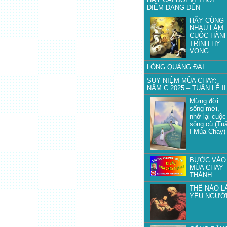
ĐIỂM ĐANG ĐẾN
HÃY CÙNG
NHAU LÀM
CUỘC HÀN
TRÌNH HY
VỌNG
LÒNG QUẢNG ĐẠI
SUY NIỆM MÙA CHAY:
NĂM C 2025 – TUẦN LỄ II
Mừng đời
sống mới,
nhớ lại cuộc
sống cũ (Tu
I Mùa Chay)
BƯỚC VÀO
MÙA CHAY
THÁNH
THẾ NÀO L
YÊU NGƯỜ