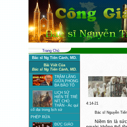
Trang Chủ
Bác sĩ Ng Tiến Cảnh, MD.
Bài Viết Của
Bác sĩ Ng Tiến Cảnh, MD.
TRẦM LẶNG
GIỮA PHONG
BA BÃO TỐ
LỊCH SỬ
HIẾN TẾ TRẺ
NÍT CHO
4:14-21
THẦN - Ác quỉ
cổ đại trong lịch sử
Bác sĩ Nguyễn Tiế
PHÉP RỬA
Niềm tin là sứ
ĐỨC GIÁO
người không thể tồ