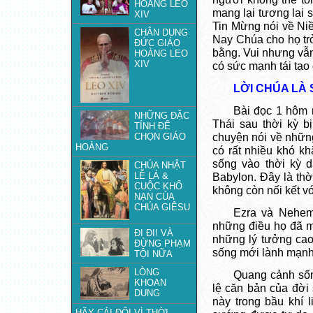
HOÀNG LEO
mang lại tương lai 
XIV
Tin Mừng nói về Niề
CHÂN DUNG
Nay Chúa cho họ trở
ĐỨC GIÁO
bằng. Vui nhưng vẫn
HOÀNG LEO
XIV
có sức mạnh tái tạo
LỜI CHÚA LÀ 
Bài đọc 1 hôm 
NHỮNG ĐẶC
Thái sau thời kỳ b
TÍNH ĐỂ
CHỌN GIÁO
chuyện nói về nhữn
HOÀNG
có rất nhiều khó k
sống vào thời kỳ d
CHÚA NHẬT
LỄ LÁ &
Babylon. Đây là thời
CUỘC KHỔ
không còn nối kết v
NẠN CỦA
CHÚA GIÊSU
Ezra và Nehem
những điều họ đã m
ĐI ĐI! VÀ
những lý tưởng cao
ĐỪNG PHẠM
sống mới lành mạnh 
TỘI NỮA
LÒNG
Quang cảnh sống
KHOAN
lệ căn bản của đời
DUNG
này trong bầu khí 
HÃY CẢI ĐỔI VÌ THỜI