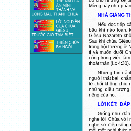
do cho những kẻ bị
THẾ NÀO LÀ
ĂN MÌNH
Mừng này như phần 
THÁNH VÀ
UỐNG MÁU THÁNH CHÚA
NHÀ GIẢNG T
LỜI NGUYỆN
Nếu đọc tiếp c
CỦA CHÚA
bầu khí náo
loạn, 
GIÊSU
TRƯỚC GIỜ TẠM BIỆT
Giêsu Nazareth kh
Sau khi chúa Giêsu
THIÊN CHÚA
trong hội trường ở N
BA NGÔI
tị và muốn đưổi Ch
công trong việc làm
thoát thân (Lc 4:30).
Những hình ảnh
người thất bại, chẳ
từ chối không chịu 
những điều tương 
riêng của họ.
LỜI KẾT: ĐÁP
Giống như dân I
nghe lời Chúa với 
nghe sứ điệp sống 
mỗi một nghi thức p