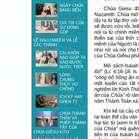
NGÀY CHÚA
Chúa Giesu đã
ĐANG ĐẾN
Nazareth. Chúa mở 
lấy ra từ tập thơ n
GIÁ TRỊ CỦA
sẽ được cứu rỗi, bi
SỰ ĐÓNG
nói ra từ chính miệ
GÓP
thiên sai của thời
LỄ HALLOWEEN VÀ LỄ
mệnh của Người là 
CÁC THÁNH
như nữ và nói cho 
CÁI KHÔN
của Chúa Giêsu phải
NÀO GIÚP TA
VÀO ĐƯỢC
Mở sách Isaiah 
NƯỚC TRỜI
tôi!”
(Lc 4:16-18; Is
LÒNG
“
công bố hồng ân mộ
CHUNG
một tuyên cáo rất 
THỦY VỢ
CHỒNG
nghiệm lời Kinh Thá
ân của Chúa”
rõ rà
ÍCH KỶ HAY
năm Thánh Toàn xá 
GHEN TỴ
Khi kể lại câu 
CHÚA THÁNH
lại toàn thể câu văn
THẦN VÀ
hai túc từ (xem Is 61
PHÉP THÁNH
TẨY CỦA
của Chúa
” mà quên 
CHÚA GIÊSU KITO
tiên tri của Isaiah