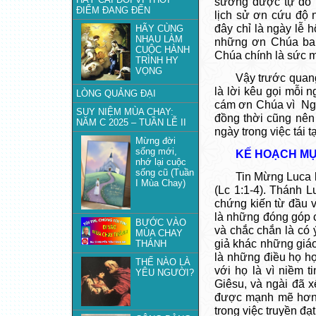
sướng được tự do 
ĐIỂM ĐANG ĐẾN
lịch sử ơn cứu độ 
đây chỉ là ngày lễ
HÃY CÙNG
NHAU LÀM
những ơn Chúa ban
CUỘC HÀNH
Chúa chính là sức m
TRÌNH HY
VỌNG
Vậy trước quang
là lời kêu gọi mỗi 
LÒNG QUẢNG ĐẠI
cám ơn Chúa vì Ngư
SUY NIỆM MÙA CHAY:
đồng thời cũng nên
NĂM C 2025 – TUẦN LỄ II
ngày trong việc tái 
Mừng đời
sống mới,
KẾ HOẠCH MỤ
nhớ lại cuộc
sống cũ (Tuần
Tin Mừng Luca l
I Mùa Chay)
(Lc 1:1-4). Thánh 
chứng kiến từ đầu 
là những đóng góp c
BƯỚC VÀO
và chắc chắn là có
MÙA CHAY
giả khác những giá
THÁNH
là những điều họ h
THẾ NÀO LÀ
với họ là vì niềm 
YÊU NGƯỜI?
Giêsu, và ngài đã x
được mạnh mẽ hơn.
trong việc truyền đạ