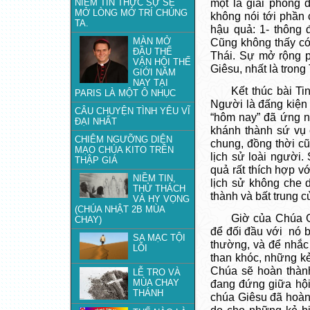
NIỀM TIN THỰC SỰ SẼ
một là giải phóng 
MỞ LÒNG MỞ TRÍ CHÚNG
không nói tới phần 
TA.
hậu quả: 1- thông đ
MÀN MỞ
Cũng không thấy có
ĐẦU THẾ
Thái. Sự mở rộng p
VẬN HỘI THẾ
Giêsu, nhất là tron
GIỚI NĂM
NAY TẠI
Kết thúc bài T
PARIS LÀ MỘT Ô NHỤC
Người là đấng kiện to
CÂU CHUYỆN TÌNH YÊU VĨ
“hôm nay” đã ứng n
ĐẠI NHẤT
khánh thành sứ vụ
CHIÊM NGƯỠNG DIỆN
chung, đồng thời c
MẠO CHÚA KITO TRÊN
lịch sử loài người.
THẬP GIÁ
quả rất thích hợp 
NIỀM TIN,
lịch sử không che 
THỬ THÁCH
thành và bất trung c
VÀ HY VỌNG
(CHÚA NHẬT 2B MÙA
Giờ của Chúa G
CHAY)
để đối đầu với nó 
SA MẠC TỘI
thường, và để nhắ
LỖI
than khóc, những k
Chúa sẽ hoàn thàn
LỄ TRO VÀ
MÙA CHAY
đang đứng giữa hội
THÁNH
chúa Giêsu đã hoàn ch