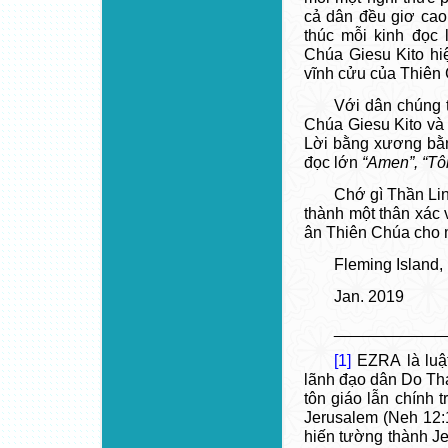
cả dân đều giơ cao
thúc mỗi kinh đọc
Chúa Giesu Kito hi
vĩnh cửu của Thiên
Với dân chúng t
Chúa Giesu Kito và
Lời bằng xương bằn
đọc lớn
“Amen”, “Tôi
Chớ gì Thần Li
thành một thân xác 
ân Thiên Chúa cho 
Fleming Island, 
Jan. 2019
____________
[1]
EZRA là luật
lãnh đạo dân Do Thá
tôn giáo lẫn chính 
Jerusalem (Neh 12:1
hiến tường thành J