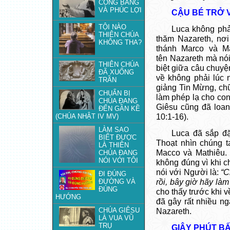
CÔNG BẰNG
VÀ PHÚC LỢI
CẬU BÉ TRỞ 
TỘI NÀO
Luca không phải
THIÊN CHÚA
thăm Nazareth, nơ
KHÔNG THA?
thánh Marco và M
tên Nazareth mà nói 
THIÊN CHÚA
biệt giữa câu chuyệ
ĐÃ XUỐNG
về không phải lúc 
TRẦN
giảng Tin Mừng, ch
CHUẨN BỊ
làm phép lạ cho con 
CHÚA ĐANG
Giêsu cũng đã loan
ĐẾN GẦN KỀ
(CHÚA NHẬT IV MV)
10:1-16).
LÀM SAO
Luca đã sắp đặ
BIẾT ĐƯỢC
Thoạt nhìn chúng t
LÀ THIÊN
Macco và Mathiêu. 
CHÚA ĐANG
NÓI VỚI TÔI
không đúng vì khi c
nói với Người là:
“C
ĐI ĐÚNG
ĐƯỜNG VÀ
rồi, bây giờ hãy là
ĐÚNG
cho thấy trước khi 
HƯỚNG
đã gây rất nhiều n
CHÚA GIÊSU
Nazareth.
LÀ VUA VŨ
TRỤ
GIÂY PHÚT B