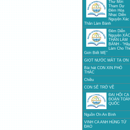
Thư Mời
Tham Dự
Đêm Hòa
Nhạc Diễn
Nguyện Xác
Thân Làm Bánh
Đêm Diễn
Nguyện XÁ
THÂN LÀM
BÁNH - “Hã
Làm Cho Th
Giới Biết MẸ”
GIỌT NƯỚC MẮT TẠ ƠN
Bài hát CON XIN PHÓ
THÁC
Chiều
CON SẼ TRỞ VỀ
ĐẠI HỘI CA
ĐOÀN TOÀ
QUỐC
Nguồn Ơn An Bình
VINH CA ANH HÙNG TỬ
ĐẠO