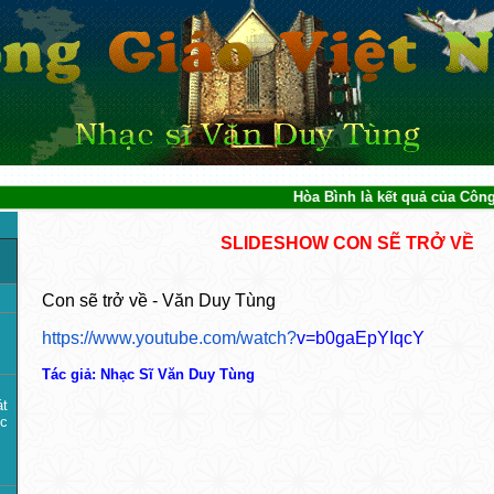
Hòa Bình là kết quả của Công Lý 
SLIDESHOW CON SẼ TRỞ VỀ
Con sẽ trở về - Văn Duy Tùng
https://www.youtube.com/watch?
v=b0gaEpYIqcY
Tác giả: Nhạc Sĩ Văn Duy Tùng
át
c