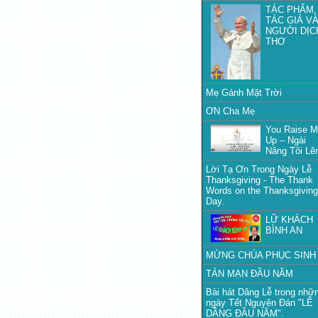
TÁC PHẨM,
TÁC GIẢ V
NGƯỜI DỊC
THƠ
Mẹ Gánh Mặt Trời
ƠN Cha Mẹ
You Raise 
Up – Ngài
Nâng Tôi Lê
Lời Tạ Ơn Trong Ngày Lễ
Thanksgiving - The Thank
Words on the Thanksgiving
Day.
LỮ KHÁCH
BÌNH AN
MỪNG CHÚA PHỤC SINH
TẢN MẠN ĐẦU NĂM
Bài hát Dâng Lễ trong nhữ
ngày Tết Nguyên Đán "LỄ
DÂNG ĐẦU NĂM".