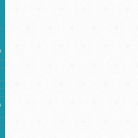
C
y
ế
N