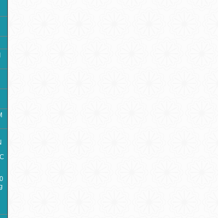
I
M
N
ỨC
30
g