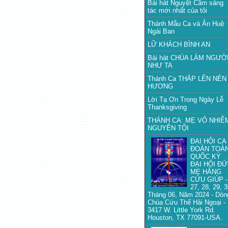
Bài hát Nguyệt Cầm sáng
tác mới nhất của tôi
Thánh Mẫu Ca và Ân Huệ
Ngài Ban
LỮ KHÁCH BÌNH AN
Bài hát CHÚA LÀM NGƯỜ
NHƯ TA
Thánh Ca THẮP LÊN NÉN
HƯƠNG
Lời Tạ Ơn Trong Ngày Lễ
Thanksgiving
THÁNH CA: MẸ VÔ NHIỄ
NGUYÊN TỘI
ĐẠI HỘI CA
ĐOÀN TOÀ
QUỐC KỲ
ĐẠI HỘI Đ
MẸ HẰNG
CỨU GIÚP -
27, 28, 29, 
Tháng 06, Năm 2024 - Dòn
Chúa Cứu Thế Hải Ngoại -
3417 W. Little York Rd.
Houston, TX 77091-USA.