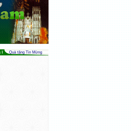
và Tình Liên Đới (Is 32,17; Gc 3,18; Srs 39) - Peace As The Fruit Of Just
Quà tặng Tin Mừng