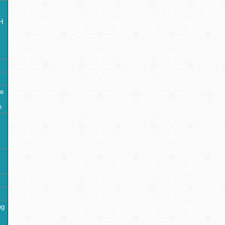
À
H
Me
n
ng