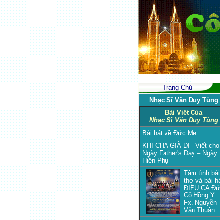
Trang Chủ
Nhạc Sĩ Văn Duy Tùng
Bài Viết Của
Nhạc Sĩ Văn Duy Tùng
Bài hát về Đức Mẹ
KHI CHA GIÀ ĐI - Viết cho
Ngày Father's Day – Ngày
Hiền Phụ
Tâm tình bài
thơ và bài h
ĐIẾU CA Đứ
Cố Hồng Y
Fx. Nguyễn
Văn Thuận