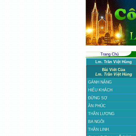
Trang Chủ
Lm. Trần Việt Hùng
Bài Viết Của
Lm. Trần Việt Hùng
GÁNH NẶNG
HIẾU KHÁCH
ĐỪNG SỢ
ÂN PHÚC
THẦN LƯƠNG
BA NGÔI
THẦN LINH.