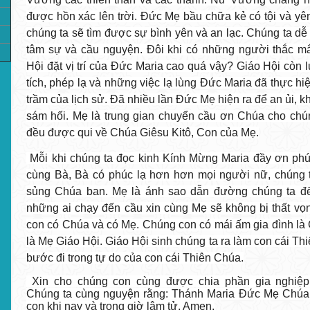
được hồn xác lên trời. Đức Mẹ bầu chữa kẻ có tội và yên
chúng ta sẽ tìm được sự bình yên và an lạc. Chúng ta d
tâm sự và cầu nguyện. Đôi khi có những người thắc mắ
Hội đặt vị trí của Đức Maria cao quá vậy? Giáo Hội còn l
tích, phép lạ và những việc lạ lùng Đức Maria đã thực hi
trầm của lịch sử. Đã nhiều lần Đức Mẹ hiện ra để an ủi, 
sám hối. Mẹ là trung gian chuyển cầu ơn Chúa cho chún
đều được qui về Chúa Giêsu Kitô, Con của Mẹ.
Mỗi khi chúng ta đọc kinh Kính Mừng Maria đầy ơn ph
cùng Bà, Bà có phúc lạ hơn hơn mọi người nữ, chúng t
sủng Chúa ban. Mẹ là ánh sao dẫn đường chúng ta đế
những ai chạy đến cầu xin cùng Mẹ sẽ không bị thất vọ
con có Chúa và có Mẹ. Chúng con có mái ấm gia đình là 
là Mẹ Giáo Hội. Giáo Hội sinh chúng ta ra làm con cái T
bước đi trong tự do của con cái Thiên Chúa.
Xin cho chúng con cùng được chia phần gia nghiệ
Chúng ta cùng nguyện rằng: Thánh Maria Đức Mẹ Chúa 
con khi nay và trong giờ lâm tử. Amen.