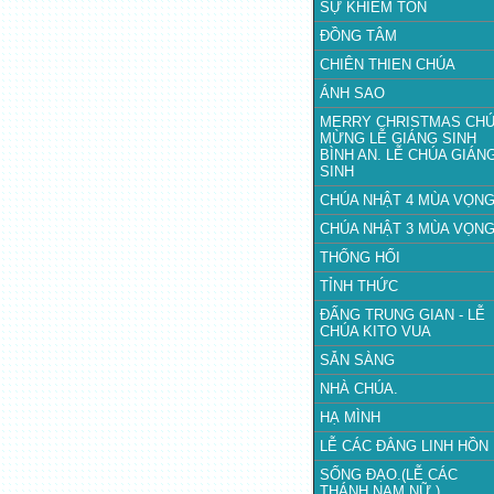
SỰ KHIÊM TỐN
ĐỒNG TÂM
CHIÊN THIEN CHÚA
ÁNH SAO
MERRY CHRISTMAS CH
MỪNG LỄ GIÁNG SINH
BÌNH AN. LỄ CHÚA GIÁN
SINH
CHÚA NHẬT 4 MÙA VỌN
CHÚA NHẬT 3 MÙA VỌN
THỐNG HỐI
TỈNH THỨC
ĐẤNG TRUNG GIAN - LỄ
CHÚA KITO VUA
SẴN SÀNG
NHÀ CHÚA.
HẠ MÌNH
LỄ CÁC ĐẲNG LINH HỒN
SỐNG ĐẠO.(LỄ CÁC
THÁNH NAM NỮ.)