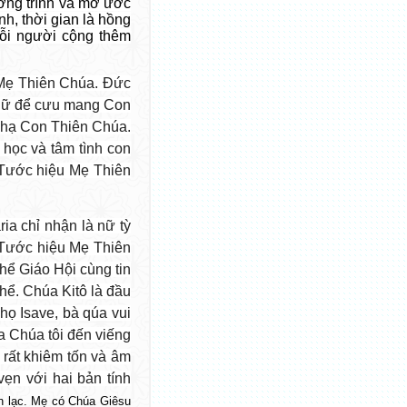
ơng trình và mơ ước
nh, thời gian là hồng
mỗi người cộng thêm
Mẹ Thiên Chúa. Đức
 nữ để cưu mang Con
nh hạ Con Thiên Chúa.
 học và tâm tình con
 Tước hiệu Mẹ Thiên
a chỉ nhận là nữ tỳ
. Tước hiệu Mẹ Thiên
ể Giáo Hội cùng tin
hể. Chúa Kitô là đầu
 họ Isave, bà qúa vui
a Chúa tôi đến viếng
rất khiêm tốn và âm
ẹn với hai bản tính
n lạc. Mẹ có Chúa Giêsu