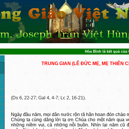
Hòa Bình là kết quả của Côn
TRUNG GIAN (LỄ ĐỨC MẸ, MẸ THIÊN 
(Ds 6, 22-27; Gal 4, 4-7; Lc 2, 16-21).
Ngày đầu năm, mọi dân nước rộn rã hân hoan đón chào m
Chúng ta cùng dâng lời tạ ơn Chúa cho một năm qua v
những niềm vui, cả những nỗi buồn. Nhìn lại năm cũ đ