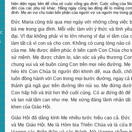
hiện diện ngay bên để chia sẻ cuộc sống gia đình. Cuộc sống của M
đời của các phụ nữ khác. Hằng ngày cũng lao động để lo miếng cơ
đình. Mẹ an vui chu toàn bổn phận của người vợ và người mẹ trong gi
Đức Maria cũng trải qua mọi ngày với những công việc 
bà mẹ trong gia đình. Mỗi việc làm với ý thức và tình yêu
ÚC
đại. Vĩ đại không phải vì to lớn nhưng vĩ đại vì tâm của
G
làm tất cả vì con và cho con. Không có cung lòng nào c
của mẹ. Mẹ được diễm phúc ở bên cạnh Con Chúa cho tớ
G
sứ mệnh. Mẹ được chăm lo, săn sóc và yêu thương Con
G
chung vui và xẻ buồn cùng Con trên mọi nẻo đường. Mẹ 
héo khi Con Chúa bị người đời khinh dể, xua đuổi, chối
luôn đồng hành với Con trong mọi bước đường, ngay cả kh
thánh giá ngã gục trên đường lên núi sọ. Mẹ đứng dưới
Con hấp hối và trút hơi thở cuối cùng. Có ai đứng đó để
và tan nát tâm can như mẹ. Mẹ xứng đáng lãnh nhận tất 
khen của Giáo Hội.
Giáo Hội đã dâng kính Mẹ nhiều tước hiệu cao cả. Đức
và Mẹ Giáo Hội. Mẹ là Hòm bia Thiên Chúa và là cửa t
Vương các thiên thần và các thánh. Nữ Vương chẳng hề