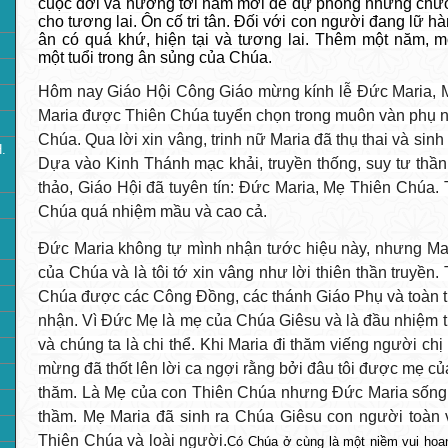
cuộc đời và hướng tới năm mới để dự phóng những chư
cho tương lai. Ôn cố tri tân. Đối với con người đang lữ hà
ân có quá khứ, hiện tại và tương lai. Thêm một năm, 
một tuổi trong ân sủng của Chúa.
Hôm nay Giáo Hội Công Giáo mừng kính lễ Đức Maria, 
Maria được Thiên Chúa tuyển chọn trong muôn vàn phụ
Chúa. Qua lời xin vâng, trinh nữ Maria đã thụ thai và si
.
Dựa vào Kinh Thánh mạc khải, truyền thống, suy tư thần
thảo, Giáo Hội đã tuyên tín: Đức Maria, Mẹ Thiên Chúa.
Chúa quá nhiệm mầu và cao cả.
Đức Maria không tự mình nhận tước hiệu này, nhưng Mari
của Chúa và là tôi tớ xin vâng như lời thiên thần truyền
Chúa được các Công Đồng, các thánh Giáo Phụ và toàn th
nhận. Vì Đức Mẹ là mẹ của Chúa Giêsu và là đầu nhiệm t
và chúng ta là chi thể. Khi Maria đi thăm viếng người chị
mừng đã thốt lên lời ca ngợi rằng bởi đâu tôi được mẹ củ
thăm. Là Mẹ của con Thiên Chúa nhưng Đức Maria sống 
thầm. Mẹ Maria đã sinh ra Chúa Giêsu con người toàn v
Thiên Chúa và loài người.
Có Chúa ở cùng là một niềm vui hoa