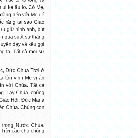
 ủi kẻ âu lo. Có Mẹ,
ễ dàng đến với Mẹ để
c rằng tại sao Giáo
ưu giữ hình ảnh, bút
ện qua suốt sự thăng
khuyên dạy và kêu gọi
g ta. Tất cả mọi sự
úc, Đức Chúa Trời ở
a tôn vinh Mẹ vì ân
n với Chúa. Tất cả
ng. Lạy Chúa, chúng
Giáo Hội. Đức Maria
hiên Chúa. Chúng con
p trong Nước Chúa.
Trời cầu cho chúng