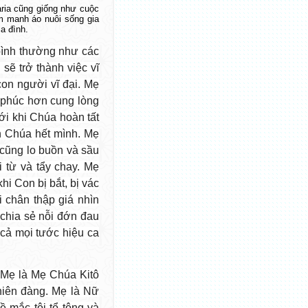
aria cũng giống như cuộc
m manh áo nuôi sống gia
a đình.
bình thường như các
 sẽ trở thành việc vĩ
 con người vĩ đại. Mẹ
ó phúc hơn cung lòng
i khi Chúa hoàn tất
 Chúa hết mình. Mẹ
cũng lo buồn và sầu
 từ và tẩy chay. Mẹ
i Con bị bắt, bị vác
 chân thập giá nhìn
 chia sẻ nỗi đớn đau
cả mọi tước hiệu ca
 Mẹ là Mẹ Chúa Kitô
hiên đàng. Mẹ là Nữ
 mắc tội tổ tông và