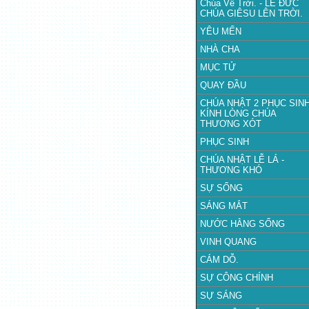
Chúa Về Trời. - LỄ ĐỨC
CHÚA GIÊSU LÊN TRỜI.
YÊU MẾN
NHÀ CHA
MỤC TỬ
QUAY ĐẦU
CHÚA NHẬT 2 PHỤC SINH
KÍNH LÒNG CHÚA
THƯƠNG XÓT
PHỤC SINH
CHÚA NHẬT LỄ LÁ -
THƯƠNG KHÓ
SỰ SỐNG
SÁNG MẮT
NƯỚC HẰNG SỐNG
VINH QUANG
CÁM DỖ.
SỰ CÔNG CHÍNH
SỰ SÁNG