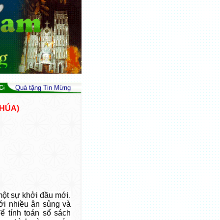
g Lý và Tình Liên Đới (Is 32,17; Gc 3,18; Srs 39) - Peace As The Fruit Of
Quà tặng Tin Mừng
CHÚA)
ột sự khởi đầu mới.
ới nhiều ân sủng và
ể tính toán sổ sách