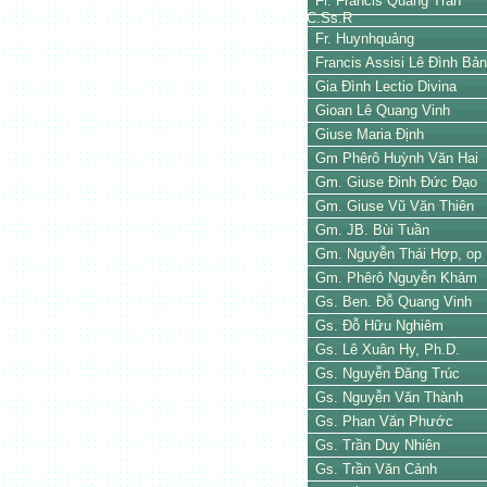
Fr. Francis Quảng Trần
C.Ss.R
Fr. Huynhquảng
Francis Assisi Lê Đình Bả
Gia Đình Lectio Divina
Gioan Lê Quang Vinh
Giuse Maria Định
Gm Phêrô Huỳnh Văn Hai
Gm. Giuse Đinh Đức Đạo
Gm. Giuse Vũ Văn Thiên
Gm. JB. Bùi Tuần
Gm. Nguyễn Thái Hợp, op
Gm. Phêrô Nguyễn Khảm
Gs. Ben. Đỗ Quang Vinh
Gs. Đỗ Hữu Nghiêm
Gs. Lê Xuân Hy, Ph.D.
Gs. Nguyễn Đăng Trúc
Gs. Nguyễn Văn Thành
Gs. Phan Văn Phước
Gs. Trần Duy Nhiên
Gs. Trần Văn Cảnh