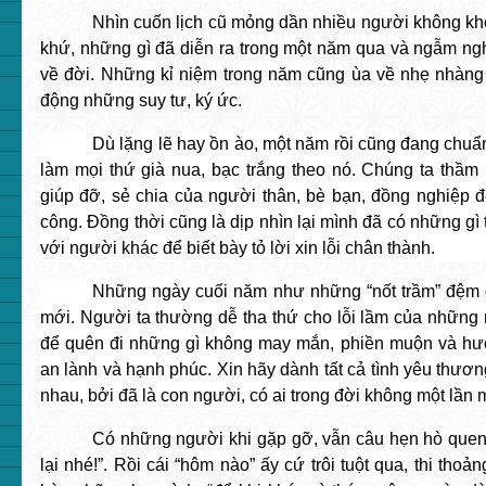
Nhìn cuốn lịch cũ mỏng dần
nhiều người không khỏ
khứ, những gì đã diễn ra trong một năm qua và ngẫm ngh
về đời.
Những kỉ niệm trong năm cũng ùa về nhẹ nhàng 
động những suy tư, ký ức.
Dù lặng lẽ hay ồn ào, một năm rồi cũng đang chuẩn
làm mọi thứ già nua, bạc trắng theo nó. Chúng ta thầm
giúp đỡ, sẻ chia của người thân, bè bạn, đồng nghiệp đ
công. Đồng thời cũng là dịp nhìn lại mình đã có những gì 
với người khác để biết bày tỏ lời xin lỗi chân thành.
Những ngày cuối năm như những “nốt trầm” đệm
mới. Người ta thường dễ tha thứ cho lỗi lầm của những 
để quên đi những gì không may mắn, phiền muộn và h
an lành và hạnh phúc. Xin hãy dành tất cả tình yêu thươn
nhau, bởi đã là con người, có ai trong đời không một lần 
Có những người khi gặp gỡ, vẫn câu hẹn hò quen
lại nhé!”. Rồi cái “hôm nào” ấy cứ trôi tuột qua, thi thoảng