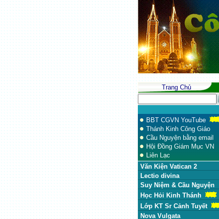
Trang Chủ
●
BBT CGVN YouTube
●
Thánh Kinh Công Giáo
●
Cầu Nguyện bằng email
●
Hội Đồng Giám Mục VN
●
Liên Lạc
Văn Kiện Vatican 2
Lectio divina
Suy Niệm & Cầu Nguyện
Học Hỏi Kinh Thánh
Lớp KT Sr Cảnh Tuyết
Nova Vulgata