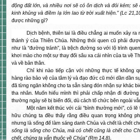
động đất lớn, và nhiều nơi sẽ có ôn dịch và đói kém; sẽ
kinh khủng và điềm lạ lớn lao từ trời xuất hiện.” (Lc 21,1
được những gì?
Dịch bệnh, thiên tai là điều chẳng ai muốn xảy r
thánh ý của Thiên Chúa. Những thói quen cũ phải đượ
như là “đường tránh”, là trệch đường so với lộ trình que
khơi mào cho một sự thay đổi sâu xa cái nhìn của ta về Th
và về bản thân.
Chỉ khi nào tiếp cận với những thực tế không q
hàng rào bảo vệ của tâm lý và đạo đức cũ mới dần dần s
đã từng ngăn không cho ta sẵn sàng đón nhận sự khác bi
tha nhân. Muốn hiểu mình thì phải chấp nhận đi đường
thường ngày sẽ bị biến đổi, dù cách tổ chức bên ngoài vẫ
Một năm kết thúc với cái “bình thường mới”
, có lẽ
hữu chúng ta đều thấy rằng điều quan trọng không phả
nhưng là sống để làm sáng danh Chúa và chết là chết c
sống là sống cho Chúa, mà có chết cũng là chết cho Ch
n,
chết, chúng ta vẫn thuộc về Chúa” (Rm 14,8)
.