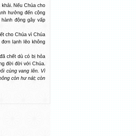
c khải. Nếu Chúa cho
 ảnh hưởng đến cộng
g hành động gây vấp
hết cho Chúa vì Chúa
ô đơn lạnh lẽo không
đã chết dù có bị hỏa
ng đời đời với Chúa.
uối cùng vang lên. Vì
không còn hư nát; còn