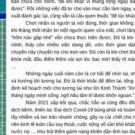
bào chữa cho mình, “để khi khác vì tháng rộng ngày d
được”. Rồi những việc đã tự cho vào mục cần làm ngay, 
xuất đành gác lại, cũng vẫn là câu quen thuộc “để lúc kh
Chợt nhận ra người ta nói đúng, thời gian không 
khi thảng thốt nhận tin một người quen vừa mất, chợt lặng
.
“hôm nào gặp nhé” vẫn chưa thực hiện được. Đó là khi t
mình, thấy còn nhiều việc dang dở, ước thời gian d
chuyện này chuyện nọ cho trọn vẹn. Đó còn là khi chợt t
khóe mắt, đầu điểm thêm vài sợi tóc bạc mới thấy rõ màu
…
Những ngày cuối năm còn là cơ hội để nhìn lại, nh
húc
và hướng tới tương lai. Đó là thời khắc để đếm lại, tổng 
định kế hoạch mới cho tương lai như lời Kinh Thánh
“Xi
tháng ngày mình sống, ngõ hầu tâm trí được khôn ngoan.” 
Năm 2021 sắp trôi qua, chắc hẳn ai cũng đều đồ
dịch bệnh, thiên tai. Đại dịch Covid-19 bùng phát và hoàn
n
lây nhiễm và lan tràn nhanh chóng, gây ra cái chết cho 
nền kinh tế toàn cầu suy thoái, cuộc sống vô vàn khó khăn.
t.
nước nọ … như trút thêm gánh nặng khiến dân tình lao đa