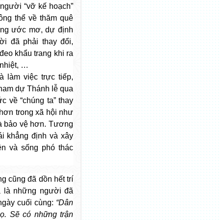
 người “vỡ kế hoạch”
hông thể về thăm quê
ững ước mơ, dự định
i đã phải thay đổi,
đeo khẩu trang khi ra
 nhiệt, …
 làm việc trực tiếp,
 tham dự Thánh lễ qua
ức về “chúng ta” thay
 hơn trong xã hội như
à bảo vệ hơn. Tương
ái khẳng định và xây
ện và sống phó thác
ng cũng đã dồn hết trí
a là những người đã
ngày cuối cùng:
“Dân
ọ.
Sẽ có những trận