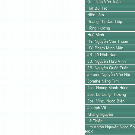
Gs. Trần Văn Toàn
Hạt Bụi Tro
Hiền Lâm
Hoàng Thị Đáo Tiệp
Hồng Hương
Huệ Minh
HY. Nguyễn Văn Thuận
HY. Phạm Minh Mẫn
JB. Lê Đình Nam
JB. Nguyễn Hữu Vinh
JB. Nguyễn Quốc Tuấn
Jerome Nguyễn Văn Nội
Jorathe Nắng Tím
Jos. Hoàng Mạnh Hùng
Jos. Lê Công Thượng
Jos. Vinc. Ngọc Biển
Joseph Vũ
Khang Nguyễn
Lê Thiên
Lm Antôn Nguyễn Ngọc Sơ
HKK