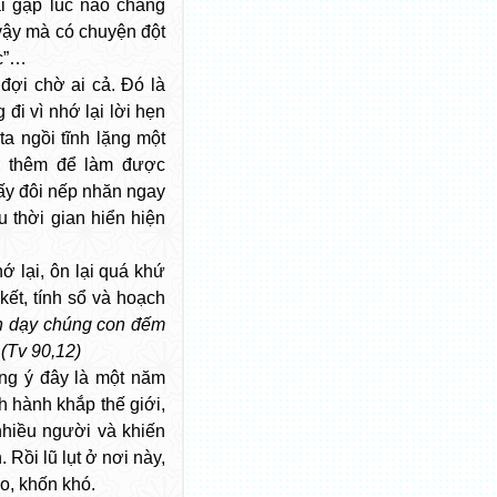
ài gặp lúc nào chẳng
vậy mà có chuyện đột
ác”…
đợi chờ ai cả. Đó là
 đi vì nhớ lại lời hẹn
a ngồi tĩnh lặng một
ài thêm để làm được
hấy đôi nếp nhăn ngay
 thời gian hiển hiện
ớ lại, ôn lại quá khứ
kết, tính sổ và hoạch
n dạy chúng con đếm
(Tv 90,12)
ng ý đây là một năm
h hành khắp thế giới,
nhiều người và khiến
 Rồi lũ lụt ở nơi này,
o, khốn khó.