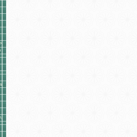
P
a
ss
n,