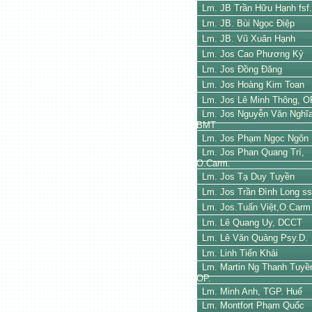
Lm. JB Trần Hữu Hạnh fsf.
Lm. JB. Bùi Ngọc Điệp
Lm. JB. Vũ Xuân Hạnh
Lm. Jos Cao Phương Kỷ
Lm. Jos Đồng Đăng
Lm. Jos Hoàng Kim Toan
Lm. Jos Lê Minh Thông, O
Lm. Jos Nguyễn Văn Nghĩ
BMT
Lm. Jos Phạm Ngọc Ngôn
Lm. Jos Phan Quang Trí,
O.Carm.
Lm. Jos Tạ Duy Tuyền
Lm. Jos Trần Đình Long s
Lm. Jos.Tuấn Việt,O.Carm
Lm. Lê Quang Uy, DCCT
Lm. Lê Văn Quảng Psy.D.
Lm. Linh Tiến Khải
Lm. Martin Ng Thanh Tuyề
OP.
Lm. Minh Anh, TGP. Huế
Lm. Montfort Phạm Quốc