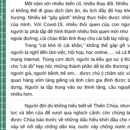
Một năm với nhiều
biến cố
,
nhiều thay đổi. Nhiều
vì không thể đi giao dịch làm ăn, du lịch đây đó hay k
ng
hương. Nhiều kẻ “gãy gánh” không thực hiện được nh
của mình. Với Covid-19, nhiều thói quen của con ngườ
người ta phải tập để hình thành nhiều thói quen mới như 
ngoài đường, cúi chào thân tình thay cho cái bắt tay nồng
Trong “cái khó ló cái khôn,” không thể gặp gỡ và
người ta nghĩ đến làm việc, hội họp, học online, … và cả
mạng internet. Trong cơn dịch, người ta kêu gọi sự ý th
cho “cái tôi” hẹp hòi; những thành phần dễ bị tổn thương
người già, người bệnh, trẻ em… được chú ý chăm sóc v
quan hàng xóm láng giềng và tình cảm gia đình được t
dựng. Người ta tập trung vào sự thinh lặng, cầu nguy
nhiều hơn.
Người đời dù không hiểu biết về
Thiên Chúa
, như
lực và tiền của để vượt qua nghịch cảnh; còn chúng t
được Chúa báo trước về những dấu hiệu khởi đầu cho 
này sẽ nổi dậy chống dân kia, nước này chống nước n