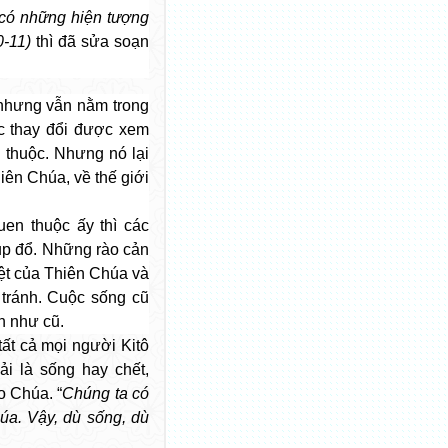
 có những hiện tượng
0-11)
thì đã sửa soạn
a nhưng vẫn nằm trong
c thay đổi được xem
n thuộc. Nhưng nó lại
iên Chúa, về thế giới
uen thuộc ấy thì các
ụp đổ. Những rào cản
ệt của Thiên Chúa và
 tránh. Cuộc sống cũ
n như cũ.
 tất cả mọi người Kitô
i là sống hay chết,
ho Chúa.
“
Chúng ta có
úa. Vậy, dù sống, dù