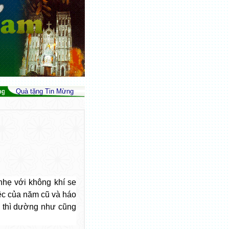
 Tình Liên Đới (Is 32,17; Gc 3,18; Srs 39) - Peace As The Fruit Of Justi
Quà tặng Tin Mừng
nhẹ với không khí se
ệc của năm cũ và háo
 thì
dường như cũng