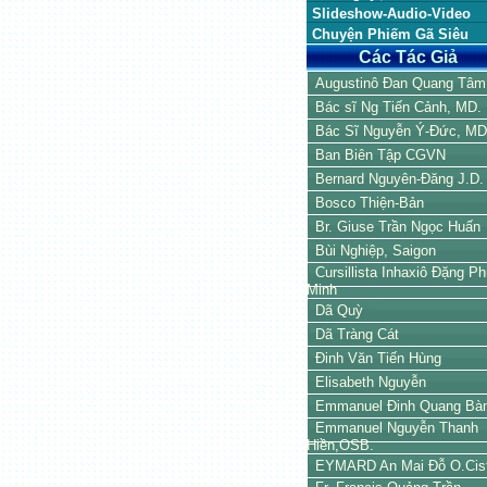
Slideshow-Audio-Video
Chuyện Phiếm Gã Siêu
Các Tác Giả
Augustinô Đan Quang Tâm
Bác sĩ Ng Tiến Cảnh, MD.
Bác Sĩ Nguyễn Ý-Đức, MD
Ban Biên Tập CGVN
Bernard Nguyên-Đăng J.D.
Bosco Thiện-Bản
Br. Giuse Trần Ngọc Huấn
Bùi Nghiệp, Saigon
Cursillista Inhaxiô Đặng P
Minh
Dã Quỳ
Dã Tràng Cát
Đinh Văn Tiến Hùng
Elisabeth Nguyễn
Emmanuel Đinh Quang Bà
Emmanuel Nguyễn Thanh
Hiền,OSB.
EYMARD An Mai Đỗ O.Cis