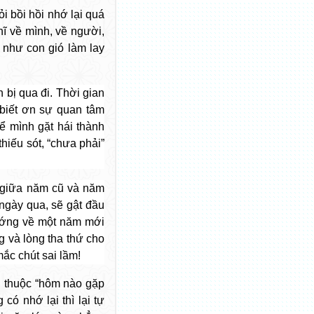
i bồi hồi nhớ lại quá
ĩ về mình, về người,
như con gió làm lay
 bị qua đi. Thời gian
 biết ơn sự quan tâm
ể mình gặt hái thành
thiếu sót, “chưa phải”
 giữa năm cũ và năm
ngày qua, sẽ gật đầu
ướng về một năm mới
g và lòng tha thứ cho
mắc chút sai lầm!
 thuộc “hôm nào gặp
 có nhớ lại thì lại tự