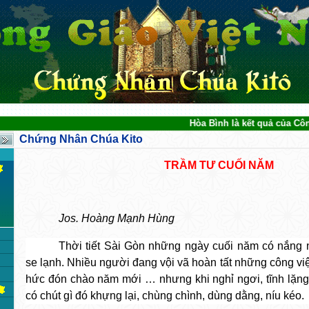
Hòa Bình là kết quả của Công Lý và
Chứng Nhân Chúa Kito
TRẦM TƯ CUỐI NĂM
Jos. Hoàng Mạnh Hùng
Thời tiết Sài Gòn
những ngày cuối năm
có nắng 
se lạnh.
Nhiều người đang vội vã hoàn tất những công vi
hức đón chào năm mới … nhưng khi nghỉ ngơi, tĩnh lặng
có chút gì đó khựng lại, chùng chình, dùng dằng, níu kéo.