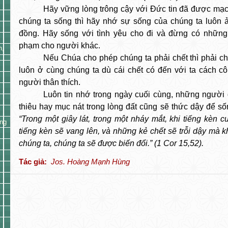
Hãy vững lòng trông cậy với Đức tin đã được mạ
chúng ta sống thì hãy nhớ sự sống của chúng ta luôn
đồng. Hãy sống với tình yêu cho đi và đừng có nhữn
phạm cho người khác.
h,
Nếu Chúa cho phép chúng ta phải chết thì phải c
luôn ở cùng chúng ta dù cái chết có đến với ta cách c
người thân thích.
Luôn tin nhớ trong ngày cuối cùng, những người 
thiêu hay mục nát trong lòng đất cũng sẽ thức dậy để số
“Trong một giây lát, trong một nháy mắt, khi tiếng kèn c
ng
tiếng kèn sẽ vang lên, và những kẻ chết sẽ trỗi dậy mà 
chúng ta, chúng ta sẽ được biến đổi.” (
1 Cor
15,52).
Tác giả:
Jos. Hoàng Mạnh Hùng