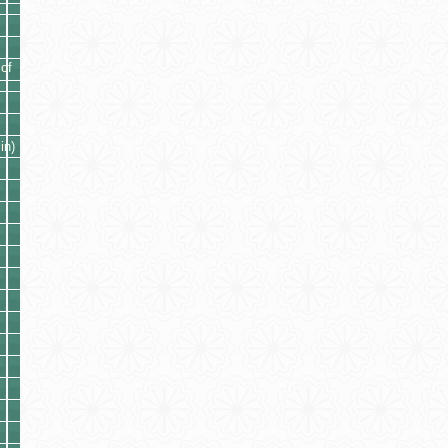
of
in)