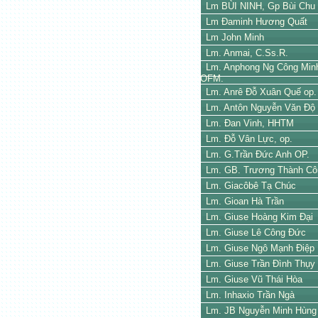
Lm BÙI NINH, Gp Bùi Chu
Lm Đaminh Hương Quất
Lm John Minh
Lm. Anmai, C.Ss.R.
Lm. Anphong Ng Công Min
OFM.
Lm. Anrê Đỗ Xuân Quế op.
Lm. Antôn Nguyễn Văn Độ
Lm. Đan Vinh, HHTM
Lm. Đỗ Vân Lực, op.
Lm. G.Trần Đức Anh OP.
Lm. GB. Trương Thành Cô
Lm. Giacôbê Tạ Chúc
Lm. Gioan Hà Trần
Lm. Giuse Hoàng Kim Đại
Lm. Giuse Lê Công Đức
Lm. Giuse Ngô Mạnh Điệp
Lm. Giuse Trần Đình Thụy
Lm. Giuse Vũ Thái Hòa
Lm. Inhaxio Trần Ngà
Lm. JB Nguyễn Minh Hùng