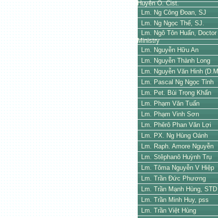
Huyên O. Cist.
Lm. Ng Công Đoan, SJ
Lm. Ng Ngọc Thế, SJ.
Lm. Ngô Tôn Huấn, Doctor 
Ministry
Lm. Nguyễn Hữu An
Lm. Nguyễn Thành Long
Lm. Nguyễn Văn Hinh (D.M
Lm. Pascal Ng Ngọc Tỉnh
Lm. Pet. Bùi Trọng Khẩn
Lm. Phạm Văn Tuấn
Lm. Phạm Vinh Sơn
Lm. Phêrô Phan Văn Lợi
Lm. PX. Ng Hùng Oánh
Lm. Raph. Amore Nguyễn
Lm. Stêphanô Huỳnh Trụ
Lm. Tôma Nguyễn V Hiệp
Lm. Trần Đức Phương
Lm. Trần Mạnh Hùng, STD
Lm. Trần Minh Huy, pss
Lm. Trần Việt Hùng